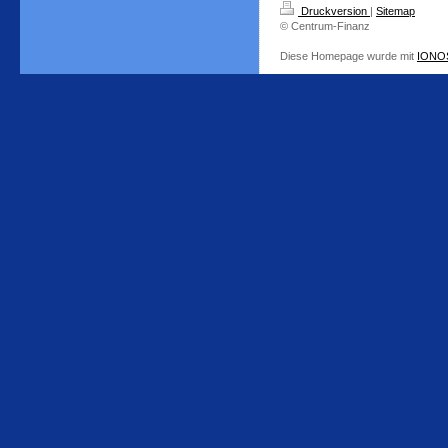
Druckversion
|
Sitemap
© Centrum-Finanz
Diese Homepage wurde mit
IONOS