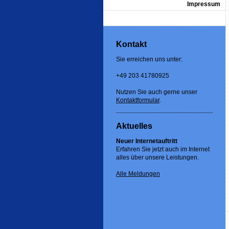
Impressum
Kontakt
Sie erreichen uns unter:
+49 203 41780925
Nutzen Sie auch gerne unser
Kontaktformular
.
Aktuelles
Neuer Internetauftritt
Erfahren Sie jetzt auch im Internet
alles über unsere Leistungen.
Alle Meldungen