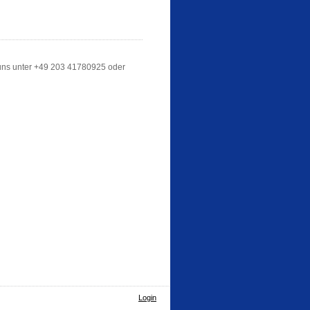
 uns unter +49 203 41780925 oder
Login