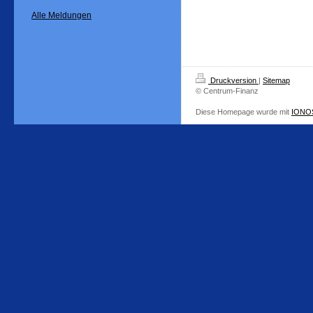
Alle Meldungen
Druckversion
|
Sitemap
© Centrum-Finanz
Diese Homepage wurde mit
IONOS